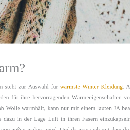
warm?
en steht zur Auswahl für
wärmste Winter Kleidung
. 
rden für ihre hervorragenden Wärmeeigenschaften v
 ob Wolle warmhält, kann nur mit einem lauten JA bea
le dazu in der Lage Luft in ihren Fasern einzukaps
t von außen isoliert wird. Und da man sich mit dem dic