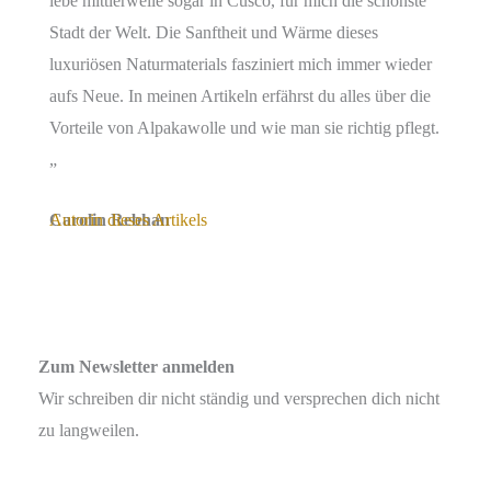
lebe mittlerweile sogar in Cusco, für mich die schönste
Stadt der Welt. Die Sanftheit und Wärme dieses
luxuriösen Naturmaterials fasziniert mich immer wieder
aufs Neue. In meinen Artikeln erfährst du alles über die
Vorteile von Alpakawolle und wie man sie richtig pflegt.
„
Carolin Rebhan
Autorin dieses Artikels
Zum Newsletter anmelden
Wir schreiben dir nicht ständig und versprechen dich nicht
zu langweilen.