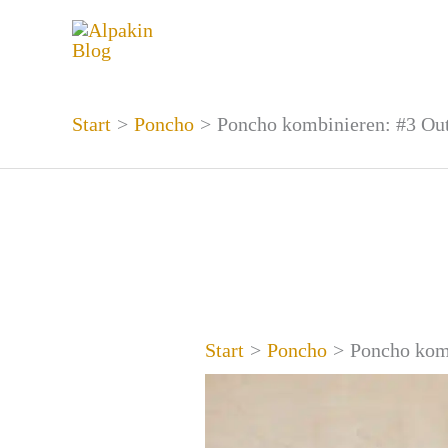
Zum
Inhalt
springen
Start
Poncho
Poncho kombinieren: #3 Out
Start
Poncho
Poncho komb