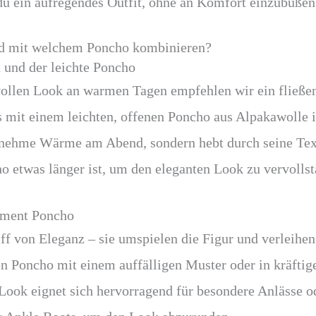
 du ein aufregendes Outfit, ohne an Komfort einzubüßen
id mit welchem Poncho kombinieren?
 und der leichte Poncho
ilvollen Look an warmen Tagen empfehlen wir ein fließ
s mit einem leichten, offenen Poncho aus Alpakawolle 
genehme Wärme am Abend, sondern hebt durch seine Text
ho etwas länger ist, um den eleganten Look zu vervolls
ement Poncho
ff von Eleganz – sie umspielen die Figur und verleihen 
en Poncho mit einem auffälligen Muster oder in kräftig
 Look eignet sich hervorragend für besondere Anlässe o